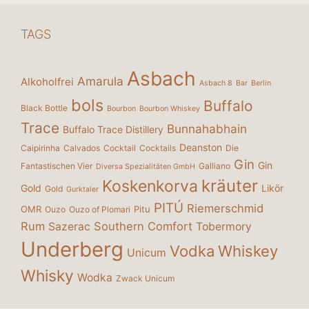
TAGS
Asbach
Amarula
Alkoholfrei
Asbach 8
Bar
Berlin
bols
Buffalo
Black Bottle
Bourbon
Bourbon Whiskey
Trace
Bunnahabhain
Buffalo Trace Distillery
Deanston
Caipirinha
Calvados
Cocktail
Cocktails
Die
Gin
Gin
Fantastischen Vier
Galliano
Diversa Spezialitäten GmbH
kräuter
Koskenkorva
Gold
Likör
Gold
Gurktaler
PITÚ
Riemerschmid
OMR
Pitu
Ouzo
Ouzo of Plomari
Rum
Southern Comfort
Sazerac
Tobermory
Underberg
Vodka
Whiskey
Unicum
Whisky
Wodka
Zwack Unicum