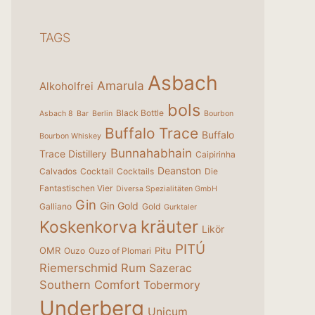
TAGS
Asbach
Amarula
Alkoholfrei
bols
Black Bottle
Asbach 8
Bar
Berlin
Bourbon
Buffalo Trace
Buffalo
Bourbon Whiskey
Bunnahabhain
Trace Distillery
Caipirinha
Deanston
Calvados
Cocktail
Cocktails
Die
Fantastischen Vier
Diversa Spezialitäten GmbH
Gin
Gin Gold
Galliano
Gold
Gurktaler
kräuter
Koskenkorva
Likör
PITÚ
OMR
Pitu
Ouzo
Ouzo of Plomari
Riemerschmid
Rum
Sazerac
Southern Comfort
Tobermory
Underberg
Unicum