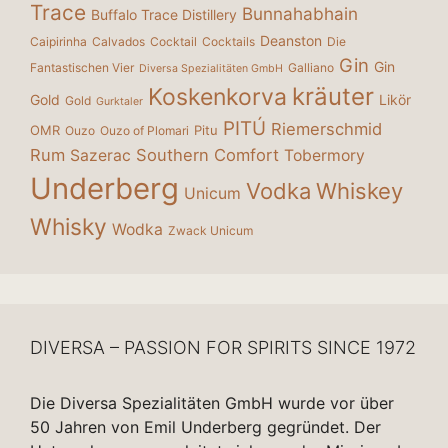
Trace
Bunnahabhain
Buffalo Trace Distillery
Deanston
Caipirinha
Calvados
Cocktail
Cocktails
Die
Gin
Gin
Fantastischen Vier
Galliano
Diversa Spezialitäten GmbH
kräuter
Koskenkorva
Gold
Likör
Gold
Gurktaler
PITÚ
Riemerschmid
OMR
Pitu
Ouzo
Ouzo of Plomari
Rum
Southern Comfort
Sazerac
Tobermory
Underberg
Vodka
Whiskey
Unicum
Whisky
Wodka
Zwack Unicum
DIVERSA – PASSION FOR SPIRITS SINCE 1972
Die Diversa Spezialitäten GmbH wurde vor über
50 Jahren von Emil Underberg gegründet. Der