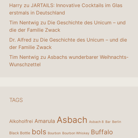
Harry
zu
JARTAILS: Innovative Cocktails im Glas
erstmals in Deutschland
Tim Nentwig
zu
Die Geschichte des Unicum – und
die der Familie Zwack
Dr. Alfred
zu
Die Geschichte des Unicum – und die
der Familie Zwack
Tim Nentwig
zu
Asbachs wunderbarer Weihnachts-
Wunschzettel
TAGS
Asbach
Amarula
Alkoholfrei
Asbach 8
Bar
Berlin
bols
Buffalo
Black Bottle
Bourbon
Bourbon Whiskey