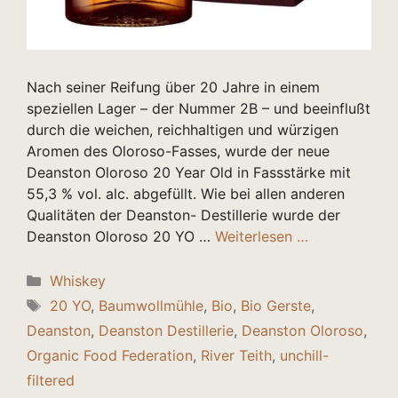
Nach seiner Reifung über 20 Jahre in einem
speziellen Lager – der Nummer 2B – und beeinflußt
durch die weichen, reichhaltigen und würzigen
Aromen des Oloroso-Fasses, wurde der neue
Deanston Oloroso 20 Year Old in Fassstärke mit
55,3 % vol. alc. abgefüllt. Wie bei allen anderen
Qualitäten der Deanston- Destillerie wurde der
Deanston Oloroso 20 YO …
Weiterlesen …
Kategorien
Whiskey
Schlagwörter
20 YO
,
Baumwollmühle
,
Bio
,
Bio Gerste
,
Deanston
,
Deanston Destillerie
,
Deanston Oloroso
,
Organic Food Federation
,
River Teith
,
unchill-
filtered