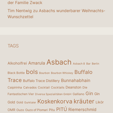
der Familie Zwack
Tim Nentwig
zu
Asbachs wunderbarer Weihnachts-
Wunschzettel
TAGS
Asbach
Amarula
Alkoholfrei
Asbach 8
Bar
Berlin
bols
Buffalo
Black Bottle
Bourbon
Bourbon Whiskey
Trace
Bunnahabhain
Buffalo Trace Distillery
Deanston
Caipirinha
Calvados
Cocktail
Cocktails
Die
Gin
Gin
Fantastischen Vier
Galliano
Diversa Spezialitäten GmbH
kräuter
Koskenkorva
Gold
Likör
Gold
Gurktaler
PITÚ
Riemerschmid
OMR
Pitu
Ouzo
Ouzo of Plomari