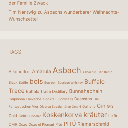
der Familie Zwack
Tim Nentwig
zu
Asbachs wunderbarer Weihnachts-
Wunschzettel
TAGS
Asbach
Amarula
Alkoholfrei
Asbach 8
Bar
Berlin
bols
Buffalo
Black Bottle
Bourbon
Bourbon Whiskey
Trace
Bunnahabhain
Buffalo Trace Distillery
Deanston
Caipirinha
Calvados
Cocktail
Cocktails
Die
Gin
Gin
Fantastischen Vier
Galliano
Diversa Spezialitäten GmbH
kräuter
Koskenkorva
Gold
Likör
Gold
Gurktaler
PITÚ
Riemerschmid
OMR
Pitu
Ouzo
Ouzo of Plomari