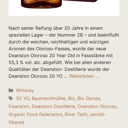
Nach seiner Reifung über 20 Jahre in einem
speziellen Lager – der Nummer 2B – und beeinflußt
durch die weichen, reichhaltigen und würzigen
Aromen des Oloroso-Fasses, wurde der neue
Deanston Oloroso 20 Year Old in Fassstärke mit
55,3 % vol. alc. abgefüllt. Wie bei allen anderen
Qualitäten der Deanston- Destillerie wurde der
Deanston Oloroso 20 YO …
Weiterlesen …
Kategorien
Whiskey
Schlagwörter
20 YO
,
Baumwollmühle
,
Bio
,
Bio Gerste
,
Deanston
,
Deanston Destillerie
,
Deanston Oloroso
,
Organic Food Federation
,
River Teith
,
unchill-
filtered