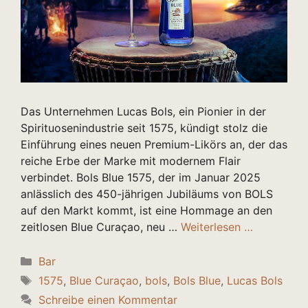
Das Unternehmen Lucas Bols, ein Pionier in der
Spirituosenindustrie seit 1575, kündigt stolz die
Einführung eines neuen Premium-Likörs an, der das
reiche Erbe der Marke mit modernem Flair
verbindet. Bols Blue 1575, der im Januar 2025
anlässlich des 450-jährigen Jubiläums von BOLS
auf den Markt kommt, ist eine Hommage an den
zeitlosen Blue Curaçao, neu …
Weiterlesen …
Kategorien
Bar
Schlagwörter
1575
,
Blue Curaçao
,
bols
,
Bols Blue
,
Lucas Bols
Schreibe einen Kommentar