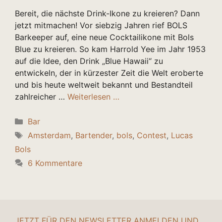
Bereit, die nächste Drink-Ikone zu kreieren? Dann
jetzt mitmachen! Vor siebzig Jahren rief BOLS
Barkeeper auf, eine neue Cocktailikone mit Bols
Blue zu kreieren. So kam Harrold Yee im Jahr 1953
auf die Idee, den Drink „Blue Hawaii“ zu
entwickeln, der in kürzester Zeit die Welt eroberte
und bis heute weltweit bekannt und Bestandteil
zahlreicher …
Weiterlesen …
Kategorien
Bar
Schlagwörter
Amsterdam
,
Bartender
,
bols
,
Contest
,
Lucas
Bols
6 Kommentare
JETZT FÜR DEN NEWSLETTER ANMELDEN UND