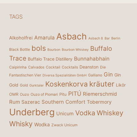
TAGS
Asbach
Amarula
Alkoholfrei
Asbach 8
Bar
Berlin
bols
Buffalo
Black Bottle
Bourbon
Bourbon Whiskey
Trace
Bunnahabhain
Buffalo Trace Distillery
Deanston
Caipirinha
Calvados
Cocktail
Cocktails
Die
Gin
Gin
Fantastischen Vier
Galliano
Diversa Spezialitäten GmbH
kräuter
Koskenkorva
Gold
Likör
Gold
Gurktaler
PITÚ
Riemerschmid
OMR
Pitu
Ouzo
Ouzo of Plomari
Rum
Southern Comfort
Sazerac
Tobermory
Underberg
Vodka
Whiskey
Unicum
Whisky
Wodka
Zwack Unicum