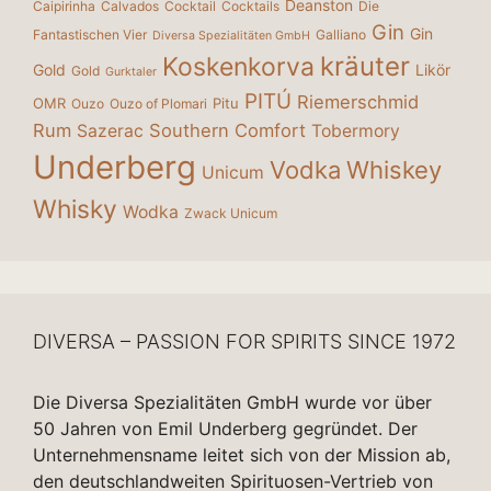
Deanston
Caipirinha
Calvados
Cocktail
Cocktails
Die
Gin
Gin
Fantastischen Vier
Galliano
Diversa Spezialitäten GmbH
kräuter
Koskenkorva
Gold
Likör
Gold
Gurktaler
PITÚ
Riemerschmid
OMR
Pitu
Ouzo
Ouzo of Plomari
Rum
Southern Comfort
Sazerac
Tobermory
Underberg
Vodka
Whiskey
Unicum
Whisky
Wodka
Zwack Unicum
DIVERSA – PASSION FOR SPIRITS SINCE 1972
Die Diversa Spezialitäten GmbH wurde vor über
50 Jahren von Emil Underberg gegründet. Der
Unternehmensname leitet sich von der Mission ab,
den deutschlandweiten Spirituosen-Vertrieb von