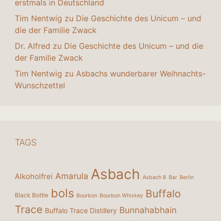
erstmals in Deutschland
Tim Nentwig
zu
Die Geschichte des Unicum – und
die der Familie Zwack
Dr. Alfred
zu
Die Geschichte des Unicum – und die
der Familie Zwack
Tim Nentwig
zu
Asbachs wunderbarer Weihnachts-
Wunschzettel
TAGS
Asbach
Amarula
Alkoholfrei
Asbach 8
Bar
Berlin
bols
Buffalo
Black Bottle
Bourbon
Bourbon Whiskey
Trace
Bunnahabhain
Buffalo Trace Distillery